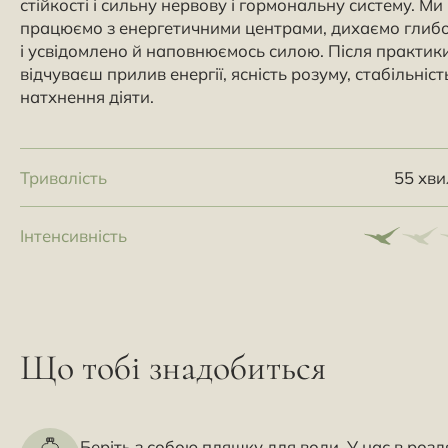
стійкості і сильну нервову і гормональну систему. Ми
працюємо з енергетичними центрами, дихаємо глиб
і усвідомлено й наповнюємось силою. Після практик
відчуваєш прилив енергії, ясність розуму, стабільність
натхнення діяти.
Тривалість
55 хв
Інтенсивність
Що тобі знадобиться
Беріть з собою пляшку для води. У нас в розд