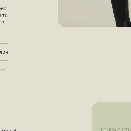
око
и ти
 і
илин
ТРИВАЛІСТЬ
ягальні